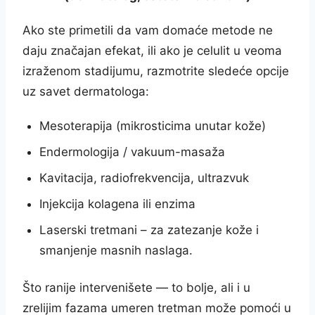
Ako ste primetili da vam domaće metode ne
daju značajan efekat, ili ako je celulit u veoma
izraženom stadijumu, razmotrite sledeće opcije
uz savet dermatologa:
Mesoterapija (mikrosticima unutar kože)
Endermologija / vakuum-masaža
Kavitacija, radiofrekvencija, ultrazvuk
Injekcija kolagena ili enzima
Laserski tretmani – za zatezanje kože i
smanjenje masnih naslaga.
Što ranije intervenišete — to bolje, ali i u
zrelijim fazama umeren tretman može pomoći u