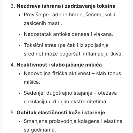
Nezdrava ishrana i zadržavanje toksina
Previše prerađene hrane, šećera, soli i
zasićenih masti.
Nedostatak antioksidanasa i vlakana.
Toksični stres (pa čak i iz spoljašnje
sredine) može pogoršati inflamaciju tkiva.
Neaktivnost i slabo jačanje mišića
Nedovoljna fizička aktivnost – slab tonus
mišića.
Sedenje, dugotrajno stajanje – otežava
cirkulaciju u donjim ekstremitetima.
Gubitak elastičnosti kože i starenje
Smanjena proizvodnja kolagena i elastina
sa godinama.