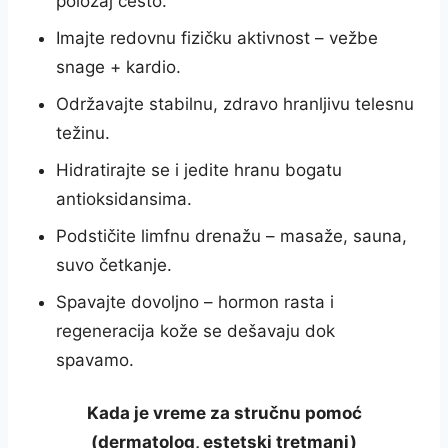
položaj često.
Imajte redovnu fizičku aktivnost – vežbe
snage + kardio.
Održavajte stabilnu, zdravo hranljivu telesnu
težinu.
Hidratirajte se i jedite hranu bogatu
antioksidansima.
Podstičite limfnu drenažu – masaže, sauna,
suvo četkanje.
Spavajte dovoljno – hormon rasta i
regeneracija kože se dešavaju dok
spavamo.
Kada je vreme za stručnu pomoć
(dermatolog, estetski tretmani)