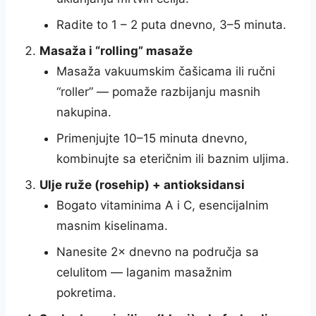
Radite to 1 – 2 puta dnevno, 3–5 minuta.
Masaža i “rolling” masaže
Masaža vakuumskim čašicama ili ručni
“roller” — pomaže razbijanju masnih
nakupina.
Primenjujte 10–15 minuta dnevno,
kombinujte sa eteričnim ili baznim uljima.
Ulje ruže (rosehip) + antioksidansi
Bogato vitaminima A i C, esencijalnim
masnim kiselinama.
Nanesite 2× dnevno na područja sa
celulitom — laganim masažnim
pokretima.