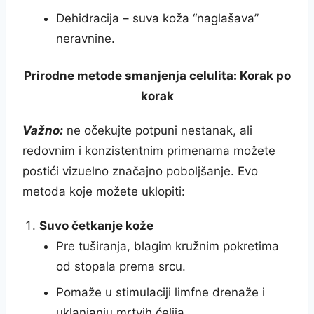
Dehidracija – suva koža “naglašava”
neravnine.
Prirodne metode smanjenja celulita: Korak po
korak
Važno:
ne očekujte potpuni nestanak, ali
redovnim i konzistentnim primenama možete
postići vizuelno značajno poboljšanje. Evo
metoda koje možete uklopiti:
Suvo četkanje kože
Pre tuširanja, blagim kružnim pokretima
od stopala prema srcu.
Pomaže u stimulaciji limfne drenaže i
uklanjanju mrtvih ćelija.