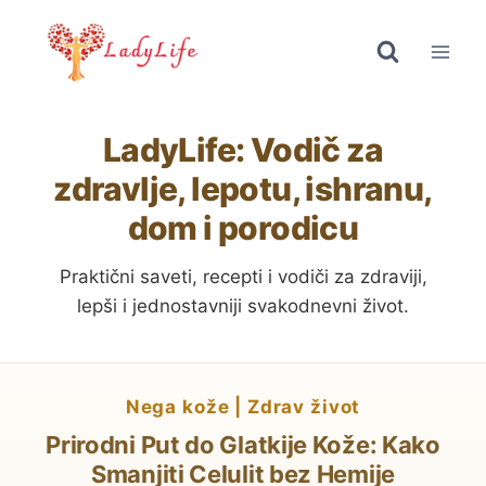
Skip
to
content
LadyLife: Vodič za
zdravlje, lepotu, ishranu,
dom i porodicu
Praktični saveti, recepti i vodiči za zdraviji,
lepši i jednostavniji svakodnevni život.
nega kože
|
zdrav život
Prirodni Put do Glatkije Kože: Kako
Smanjiti Celulit bez Hemije