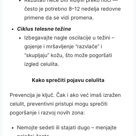
Rezultati neće biti vidljivi preko noći —
često je potrebno 8–12 nedelja redovne
primene da se vidi promena.
Ciklus telesne težine
Izbegavajte nagle oscilacije u težini –
gojenje i mršavljenje “razvlače” i
“skupljaju” kožu, što može pogoršati
izgled celulita.
Kako sprečiti pojavu celulita
Prevencija je ključ. Čak i ako već imaš izražen
celulit, preventivni pristupi mogu sprečiti
pogoršanje i razvoj novih zona:
Nemojte sedeti ili stajati dugo – menjajte