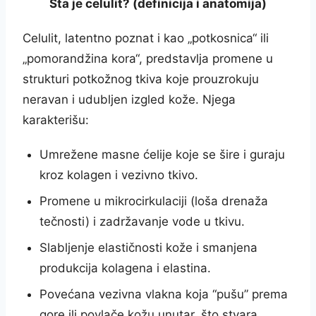
Šta je celulit? (definicija i anatomija)
Celulit, latentno poznat i kao „potkosnica“ ili
„pomorandžina kora“, predstavlja promene u
strukturi potkožnog tkiva koje prouzrokuju
neravan i udubljen izgled kože. Njega
karakterišu:
Umrežene masne ćelije koje se šire i guraju
kroz kolagen i vezivno tkivo.
Promene u mikrocirkulaciji (loša drenaža
tečnosti) i zadržavanje vode u tkivu.
Slabljenje elastičnosti kože i smanjena
produkcija kolagena i elastina.
Povećana vezivna vlakna koja “pušu” prema
gore ili povlače kožu unutar, što stvara