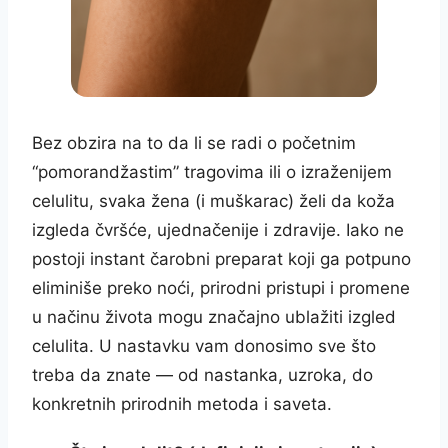
Bez obzira na to da li se radi o početnim
“pomorandžastim” tragovima ili o izraženijem
celulitu, svaka žena (i muškarac) želi da koža
izgleda čvršće, ujednačenije i zdravije. Iako ne
postoji instant čarobni preparat koji ga potpuno
eliminiše preko noći, prirodni pristupi i promene
u načinu života mogu značajno ublažiti izgled
celulita. U nastavku vam donosimo sve što
treba da znate — od nastanka, uzroka, do
konkretnih prirodnih metoda i saveta.