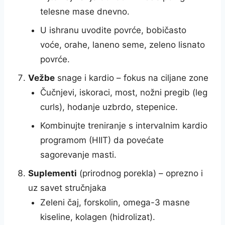
telesne mase dnevno.
U ishranu uvodite povrće, bobičasto
voće, orahe, laneno seme, zeleno lisnato
povrće.
Vežbe
snage i kardio – fokus na ciljane zone
Čučnjevi, iskoraci, most, nožni pregib (leg
curls), hodanje uzbrdo, stepenice.
Kombinujte treniranje s intervalnim kardio
programom (HIIT) da povećate
sagorevanje masti.
Suplementi
(prirodnog porekla) – oprezno i
uz savet stručnjaka
Zeleni čaj, forskolin, omega-3 masne
kiseline, kolagen (hidrolizat).