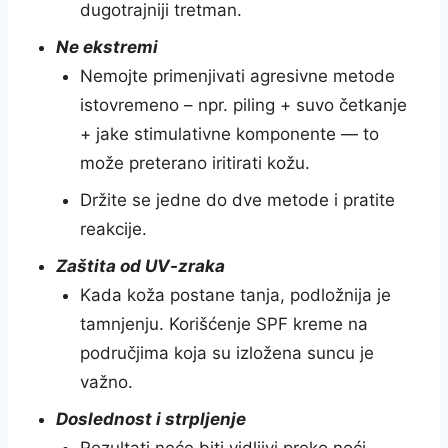
dugotrajniji tretman.
Ne ekstremi
Nemojte primenjivati agresivne metode
istovremeno – npr. piling + suvo četkanje
+ jake stimulativne komponente — to
može preterano iritirati kožu.
Držite se jedne do dve metode i pratite
reakcije.
Zaštita od UV-zraka
Kada koža postane tanja, podložnija je
tamnjenju. Korišćenje SPF kreme na
područjima koja su izložena suncu je
važno.
Doslednost i strpljenje