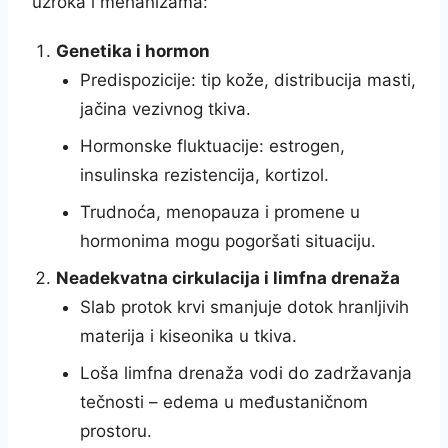
uzroka i mehanizama:
Genetika i hormon
Predispozicije: tip kože, distribucija masti,
jačina vezivnog tkiva.
Hormonske fluktuacije: estrogen,
insulinska rezistencija, kortizol.
Trudnoća, menopauza i promene u
hormonima mogu pogoršati situaciju.
Neadekvatna cirkulacija i limfna drenaža
Slab protok krvi smanjuje dotok hranljivih
materija i kiseonika u tkiva.
Loša limfna drenaža vodi do zadržavanja
tečnosti – edema u međustaničnom
prostoru.