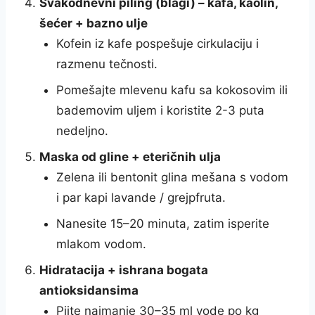
Svakodnevni piling (blagi) – kafa, kaolin,
šećer + bazno ulje
Kofein iz kafe pospešuje cirkulaciju i
razmenu tečnosti.
Pomešajte mlevenu kafu sa kokosovim ili
bademovim uljem i koristite 2-3 puta
nedeljno.
Maska od gline + eteričnih ulja
Zelena ili bentonit glina mešana s vodom
i par kapi lavande / grejpfruta.
Nanesite 15–20 minuta, zatim isperite
mlakom vodom.
Hidratacija + ishrana bogata
antioksidansima
Pijte najmanje 30–35 ml vode po kg