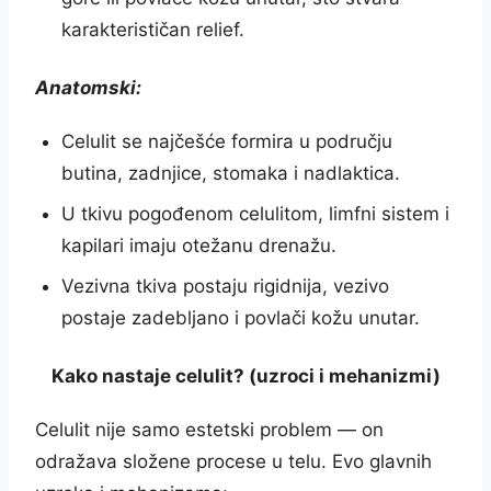
karakterističan relief.
Anatomski:
Celulit se najčešće formira u području
butina, zadnjice, stomaka i nadlaktica.
U tkivu pogođenom celulitom, limfni sistem i
kapilari imaju otežanu drenažu.
Vezivna tkiva postaju rigidnija, vezivo
postaje zadebljano i povlači kožu unutar.
Kako nastaje celulit? (uzroci i mehanizmi)
Celulit nije samo estetski problem — on
odražava složene procese u telu. Evo glavnih