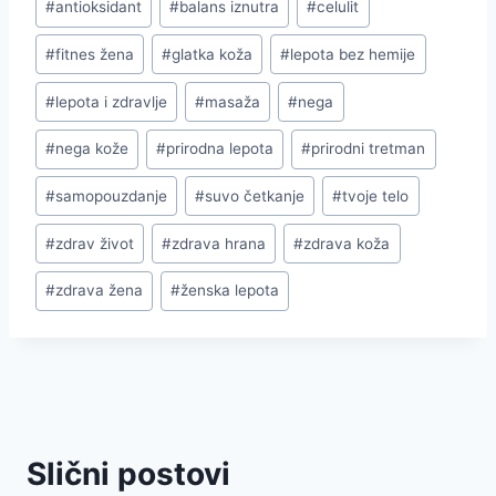
#
antioksidant
#
balans iznutra
#
celulit
Tags:
#
fitnes žena
#
glatka koža
#
lepota bez hemije
#
lepota i zdravlje
#
masaža
#
nega
#
nega kože
#
prirodna lepota
#
prirodni tretman
#
samopouzdanje
#
suvo četkanje
#
tvoje telo
#
zdrav život
#
zdrava hrana
#
zdrava koža
#
zdrava žena
#
ženska lepota
Slični postovi