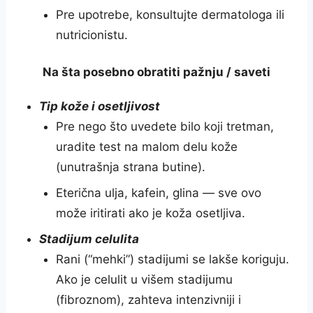
Pre upotrebe, konsultujte dermatologa ili
nutricionistu.
Na šta posebno obratiti pažnju / saveti
Tip kože i osetljivost
Pre nego što uvedete bilo koji tretman,
uradite test na malom delu kože
(unutrašnja strana butine).
Eterična ulja, kafein, glina — sve ovo
može iritirati ako je koža osetljiva.
Stadijum celulita
Rani (“mehki”) stadijumi se lakše koriguju.
Ako je celulit u višem stadijumu
(fibroznom), zahteva intenzivniji i