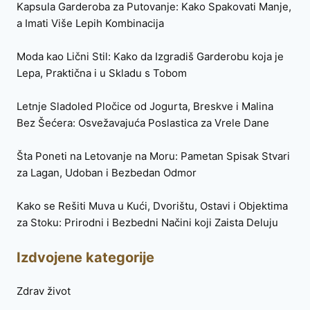
Kapsula Garderoba za Putovanje: Kako Spakovati Manje,
a Imati Više Lepih Kombinacija
Moda kao Lični Stil: Kako da Izgradiš Garderobu koja je
Lepa, Praktična i u Skladu s Tobom
Letnje Sladoled Pločice od Jogurta, Breskve i Malina
Bez Šećera: Osvežavajuća Poslastica za Vrele Dane
Šta Poneti na Letovanje na Moru: Pametan Spisak Stvari
za Lagan, Udoban i Bezbedan Odmor
Kako se Rešiti Muva u Kući, Dvorištu, Ostavi i Objektima
za Stoku: Prirodni i Bezbedni Načini koji Zaista Deluju
Izdvojene kategorije
Zdrav život