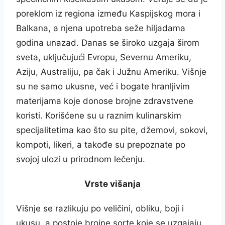
poreklom iz regiona između Kaspijskog mora i
Balkana, a njena upotreba seže hiljadama
godina unazad. Danas se široko uzgaja širom
sveta, uključujući Evropu, Severnu Ameriku,
Aziju, Australiju, pa čak i Južnu Ameriku. Višnje
su ne samo ukusne, već i bogate hranljivim
materijama koje donose brojne zdravstvene
koristi. Korišćene su u raznim kulinarskim
specijalitetima kao što su pite, džemovi, sokovi,
kompoti, likeri, a takođe su prepoznate po
svojoj ulozi u prirodnom lečenju.
Vrste višanja
Višnje se razlikuju po veličini, obliku, boji i
ukusu, a postoje brojne sorte koje se uzgajaju