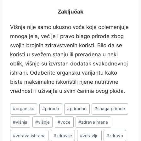
Zaključak
Višnja nije samo ukusno voće koje oplemenjuje
mnoga jela, već je i pravo blago prirode zbog
svojih brojnih zdravstvenih koristi. Bilo da se
koristi u svežem stanju ili prerađena u neki
oblik, višnje su izvrstan dodatak svakodnevnoj
ishrani. Odaberite organsku varijantu kako
biste maksimalno iskoristili njene nutritivne
vrednosti i uživajte u svim čarima ovog ploda.
Post
#
organsko
#
priroda
#
prirodno
#
snaga prirode
Tags:
#
višnja
#
višnje
#
voće
#
zdrava hrana
#
zdrava ishrana
#
zdravije
#
zdravlje
#
zdravo