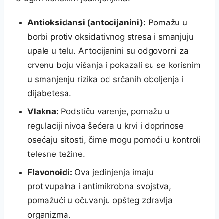
Antioksidansi (antocijanini):
Pomažu u
borbi protiv oksidativnog stresa i smanjuju
upale u telu. Antocijanini su odgovorni za
crvenu boju višanja i pokazali su se korisnim
u smanjenju rizika od srčanih oboljenja i
dijabetesa.
Vlakna:
Podstiču varenje, pomažu u
regulaciji nivoa šećera u krvi i doprinose
osećaju sitosti, čime mogu pomoći u kontroli
telesne težine.
Flavonoidi:
Ova jedinjenja imaju
protivupalna i antimikrobna svojstva,
pomažući u očuvanju opšteg zdravlja
organizma.