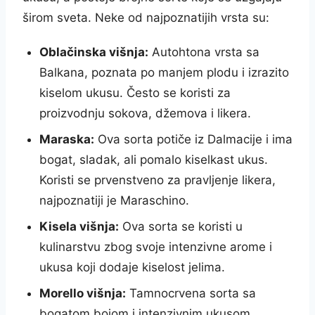
širom sveta. Neke od najpoznatijih vrsta su:
Oblačinska višnja:
Autohtona vrsta sa
Balkana, poznata po manjem plodu i izrazito
kiselom ukusu. Često se koristi za
proizvodnju sokova, džemova i likera.
Maraska:
Ova sorta potiče iz Dalmacije i ima
bogat, sladak, ali pomalo kiselkast ukus.
Koristi se prvenstveno za pravljenje likera,
najpoznatiji je Maraschino.
Kisela višnja:
Ova sorta se koristi u
kulinarstvu zbog svoje intenzivne arome i
ukusa koji dodaje kiselost jelima.
Morello višnja:
Tamnocrvena sorta sa
bogatom bojom i intenzivnim ukusom,