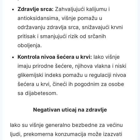
Zdravlje srca:
Zahvaljujući kalijumu i
antioksidansima, višnje pomažu u
održavanju zdravlja srca, snižavajući krvni
pritisak i smanjujući rizik od srčanih
oboljenja.
Kontrola nivoa šećera u krvi:
Iako višnje
imaju prirodne šećere, njihova vlakna i niski
glikemijski indeks pomažu u regulaciji nivoa
šećera u krvi, čineći ih pogodnim za osobe
sa dijabetesom.
Negativan uticaj na zdravlje
Iako su višnje generalno bezbedne za većinu
ljudi, prekomerna konzumacija može izazvati