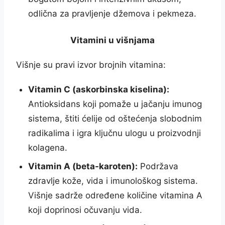
odlična za pravljenje džemova i pekmeza.
Vitamini u višnjama
Višnje su pravi izvor brojnih vitamina:
Vitamin C (askorbinska kiselina):
Antioksidans koji pomaže u jačanju imunog
sistema, štiti ćelije od oštećenja slobodnim
radikalima i igra ključnu ulogu u proizvodnji
kolagena.
Vitamin A (beta-karoten):
Podržava
zdravlje kože, vida i imunološkog sistema.
Višnje sadrže određene količine vitamina A
koji doprinosi očuvanju vida.