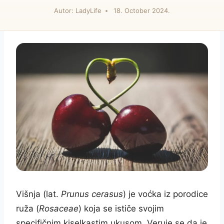
Autor:
LadyLife
18. October 2024.
Višnja (lat.
Prunus cerasus
) je voćka iz porodice
ruža (
Rosaceae
) koja se ističe svojim
specifičnim kiselkastim ukusom. Veruje se da je