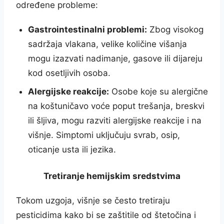
određene probleme:
Gastrointestinalni problemi:
Zbog visokog
sadržaja vlakana, velike količine višanja
mogu izazvati nadimanje, gasove ili dijareju
kod osetljivih osoba.
Alergijske reakcije:
Osobe koje su alergične
na koštuničavo voće poput trešanja, breskvi
ili šljiva, mogu razviti alergijske reakcije i na
višnje. Simptomi uključuju svrab, osip,
oticanje usta ili jezika.
Tretiranje hemijskim sredstvima
Tokom uzgoja, višnje se često tretiraju
pesticidima kako bi se zaštitile od štetočina i