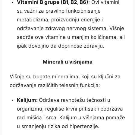
Vitamini B grupe (B1, B2, B6):
Ovi vitamini
su važni za pravilno funkcionisanje
metabolizma, proizvodnju energije i
održavanje zdravog nervnog sistema. Višnje
sadrže ove vitamine u manjim količinama, ali
ipak dovoljno da doprinose zdravlju.
Minerali u višnjama
Višnje su bogate mineralima, koji su ključni za
održavanje različitih telesnih funkcija:
Kalijum:
Održava ravnotežu tečnosti u
organizmu, reguliše krvni pritisak i podržava
rad mišića i srca. Kalijum u višnjama pomaže
u smanjenju rizika od hipertenzije.