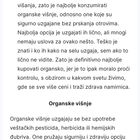
višanja, zato je najbolje konzumirati
organske višnje, odnosno one koje su
sigurno uzgajane bez prskanja otrovima.
Najbolja opcija je uzgajati ih lično, ali mnogi
nemaju uslova za ovako nešto. Teško je
znati i ko ih kako na selu uzgaja, sem ako to
lično ne vidite. Zato je definitivno najbolje
kupovati organsko, jer je to ipak moralo proći
kontrolu, s obzirom u kakvom svetu živimo,
gde se sve više ceni i traži zdrava namirnica.
Organske višnje
Organske višnje uzgajaju se bez upotrebe
veštačkih pesticida, herbicida ili hemijskih
đubriva. One pružaju sigurniju i zdraviju opciju