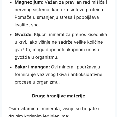
Magnezijum:
Važan za pravilan rad mišića i
nervnog sistema, kao i za sintezu proteina.
Pomaže u smanjenju stresa i poboljšava
kvalitet sna.
Gvožđe:
Ključni mineral za prenos kiseonika
u krvi. Iako višnje ne sadrže velike količine
gvožđa, mogu doprineti ukupnom unosu
gvožđa u organizmu.
Bakar i mangan:
Ovi minerali podržavaju
formiranje vezivnog tkiva i antioksidativne
procese u organizmu.
Druge hranljive materije
Osim vitamina i minerala, višnje su bogate i
drugim korisnim jedinjenjima: