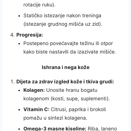
rotacije ruku).
Statičko istezanje nakon treninga
(istezanje grudnog mišića uz zid).
Progresija:
Postepeno povećavajte težinu ili otpor
kako biste nastavili da izazivate mišiće.
Ishrana i nega kože
Dijeta za zdrav izgled kože i tkiva grudi:
Kolagen:
Unosite hranu bogatu
kolagenom (kosti, supe, suplementi).
Vitamin C:
Citrusi, paprika i brokoli
pomažu u sintezi kolagena.
Omega-3 masne kiseline:
Riba, laneno