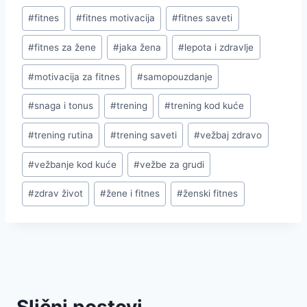
Post
#
fitnes
#
fitnes motivacija
#
fitnes saveti
Tags:
#
fitnes za žene
#
jaka žena
#
lepota i zdravlje
#
motivacija za fitnes
#
samopouzdanje
#
snaga i tonus
#
trening
#
trening kod kuće
#
trening rutina
#
trening saveti
#
vežbaj zdravo
#
vežbanje kod kuće
#
vežbe za grudi
#
zdrav život
#
žene i fitnes
#
ženski fitnes
Slični postovi