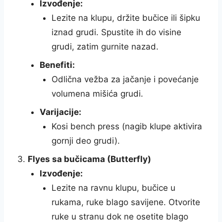
Izvođenje:
Lezite na klupu, držite bučice ili šipku
iznad grudi. Spustite ih do visine
grudi, zatim gurnite nazad.
Benefiti:
Odlična vežba za jačanje i povećanje
volumena mišića grudi.
Varijacije:
Kosi bench press (nagib klupe aktivira
gornji deo grudi).
Flyes sa bučicama (Butterfly)
Izvođenje:
Lezite na ravnu klupu, bučice u
rukama, ruke blago savijene. Otvorite
ruke u stranu dok ne osetite blago