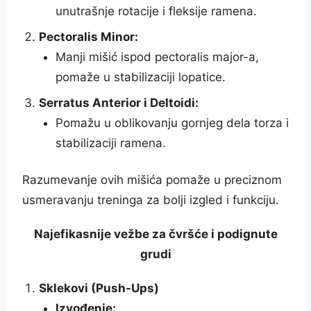
unutrašnje rotacije i fleksije ramena.
Pectoralis Minor:
Manji mišić ispod pectoralis major-a,
pomaže u stabilizaciji lopatice.
Serratus Anterior i Deltoidi:
Pomažu u oblikovanju gornjeg dela torza i
stabilizaciji ramena.
Razumevanje ovih mišića pomaže u preciznom
usmeravanju treninga za bolji izgled i funkciju.
Najefikasnije vežbe za čvršće i podignute
grudi
Sklekovi (Push-Ups)
Izvođenje: