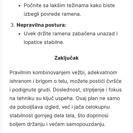
Počnite sa lakšim težinama kako biste
izbegli povrede ramena.
Nepravilna postura:
Uvek držite ramena zabačena unazad i
lopatice stabilne.
Zaključak
Pravilnim kombinovanjem vežbi, adekvatnom
ishranom i brigom o telu, možete postići čvršće
i podignute grudi. Doslednost, strpljenje i fokus
na tehniku su ključ uspeha. Ovaj plan ne samo
da poboljšava izgled, već i jača celokupnu
stabilnost gornjeg dela tela, što doprinosi
boljem držanju i većem samopouzdanju.