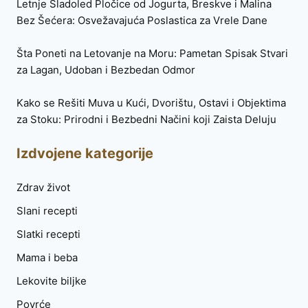
Letnje Sladoled Pločice od Jogurta, Breskve i Malina
Bez Šećera: Osvežavajuća Poslastica za Vrele Dane
Šta Poneti na Letovanje na Moru: Pametan Spisak Stvari
za Lagan, Udoban i Bezbedan Odmor
Kako se Rešiti Muva u Kući, Dvorištu, Ostavi i Objektima
za Stoku: Prirodni i Bezbedni Načini koji Zaista Deluju
Izdvojene kategorije
Zdrav život
Slani recepti
Slatki recepti
Mama i beba
Lekovite biljke
Povrće