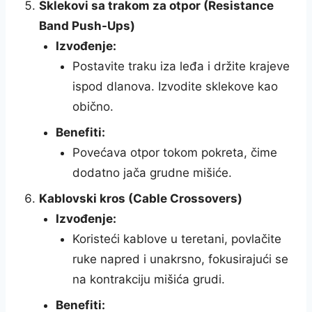
Sklekovi sa trakom za otpor (Resistance
Band Push-Ups)
Izvođenje:
Postavite traku iza leđa i držite krajeve
ispod dlanova. Izvodite sklekove kao
obično.
Benefiti:
Povećava otpor tokom pokreta, čime
dodatno jača grudne mišiće.
Kablovski kros (Cable Crossovers)
Izvođenje:
Koristeći kablove u teretani, povlačite
ruke napred i unakrsno, fokusirajući se
na kontrakciju mišića grudi.
Benefiti: