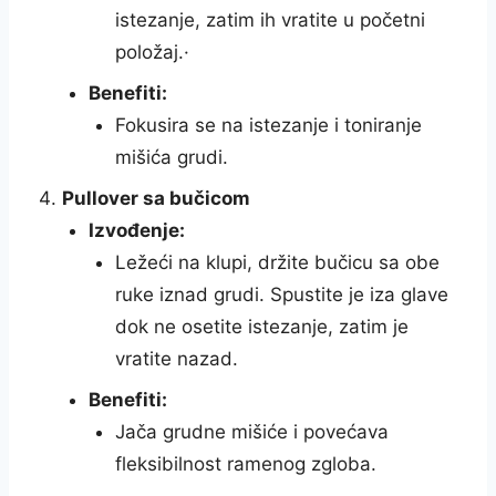
istezanje, zatim ih vratite u početni
položaj.·
Benefiti:
Fokusira se na istezanje i toniranje
mišića grudi.
Pullover sa bučicom
Izvođenje:
Ležeći na klupi, držite bučicu sa obe
ruke iznad grudi. Spustite je iza glave
dok ne osetite istezanje, zatim je
vratite nazad.
Benefiti:
Jača grudne mišiće i povećava
fleksibilnost ramenog zgloba.