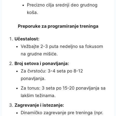
Precizno cilja srednji deo grudnog
koša.
Preporuke za programiranje treninga
Učestalost:
Vežbajte 2-3 puta nedeljno sa fokusom
na grudne mišiće.
Broj setova i ponavljanja:
Za čvrstoću: 3-4 seta po 8-12
ponavljanja.
Za tonus: 3 seta po 15-20 ponavljanja sa
lakšim težinama.
Zagrevanje i istezanje:
Dinamičko zagrevanje pre treninga (npr.