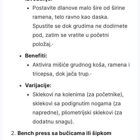
Postavite dlanove malo šire od širine
ramena, telo ravno kao daska.
Spustite se dok grudima ne dodirnete
pod, zatim se vratite u početni
položaj.·
Benefiti:
Aktivira mišiće grudnog koša, ramena i
tricepsa, dok jača trup.·
Varijacije:
Sklekovi na kolenima (za početnike),
sklekovi sa podignutim nogama (za
napredne), pliometrijski sklekovi (za
dodatnu snagu).
Bench press sa bučicama ili šipkom