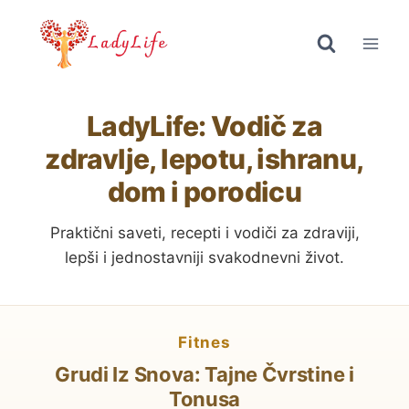
Skip
to
content
LadyLife: Vodič za
zdravlje, lepotu, ishranu,
dom i porodicu
Praktični saveti, recepti i vodiči za zdraviji,
lepši i jednostavniji svakodnevni život.
fitnes
Grudi Iz Snova: Tajne Čvrstine i
Tonusa