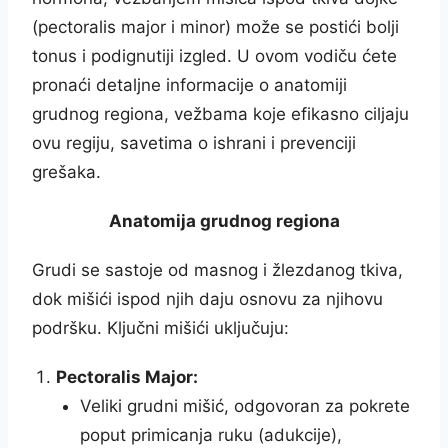
(pectoralis major i minor) može se postići bolji
tonus i podignutiji izgled. U ovom vodiču ćete
pronaći detaljne informacije o anatomiji
grudnog regiona, vežbama koje efikasno ciljaju
ovu regiju, savetima o ishrani i prevenciji
grešaka.
Anatomija grudnog regiona
Grudi se sastoje od masnog i žlezdanog tkiva,
dok mišići ispod njih daju osnovu za njihovu
podršku. Ključni mišići uključuju:
Pectoralis Major:
Veliki grudni mišić, odgovoran za pokrete
poput primicanja ruku (adukcije),