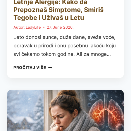
Letnje Alergije: Kako da
Prepoznaš Simptome, Smiriš
Tegobe i Uživaš u Letu
Autor:
LadyLife
27. June 2026.
Leto donosi sunce, duže dane, sveže voće,
boravak u prirodi i onu posebnu lakoću koju
svi čekamo tokom godine. Ali za mnoge…
LETNJE
PROČITAJ VIŠE
ALERGIJE:
KAKO
DA
PREPOZNAŠ
SIMPTOME,
SMIRIŠ
TEGOBE
I
UŽIVAŠ