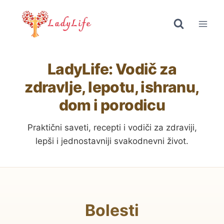
Skip
to
content
LadyLife: Vodič za
zdravlje, lepotu, ishranu,
dom i porodicu
Praktični saveti, recepti i vodiči za zdraviji,
lepši i jednostavniji svakodnevni život.
Bolesti