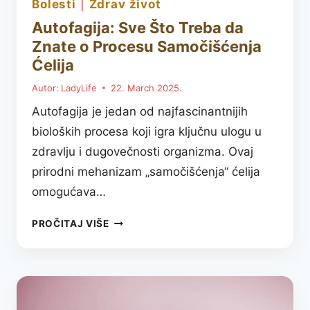
bolesti
|
zdrav život
Autofagija: Sve Što Treba da
Znate o Procesu Samočišćenja
Ćelija
Autor:
LadyLife
22. March 2025.
Autofagija je jedan od najfascinantnijih
bioloških procesa koji igra ključnu ulogu u
zdravlju i dugovečnosti organizma. Ovaj
prirodni mehanizam „samočišćenja“ ćelija
omogućava…
AUTOFAGIJA:
PROČITAJ VIŠE
SVE
ŠTO
TREBA
DA
ZNATE