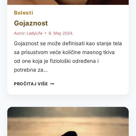
bolesti
Gojaznost
Autor:
LadyLife
8. May 2024.
Gojaznost se može definisati kao stanje tela
sa prisustvom veće količine masnog tkiva
od one koja je fiziološki određena i
potrebna za…
GOJAZNOST
PROČITAJ VIŠE