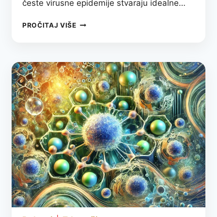
česte virusne epidemije stvaraju idealne…
ZIMSKI
PROČITAJ VIŠE
KAŠALJ
I
VIRUSNI
BRONHITIS
–
KAKO
NASTAJU,
KAKO
IH
PREPOZNATI
I
ŠTA
ZAISTA
POMAŽE
TOKOM
HLADNIH
DANA