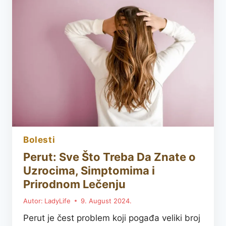
O
PROCESU
SAMOČIŠĆENJA
ĆELIJA
bolesti
Perut: Sve Što Treba Da Znate o
Uzrocima, Simptomima i
Prirodnom Lečenju
Autor:
LadyLife
9. August 2024.
Perut je čest problem koji pogađa veliki broj