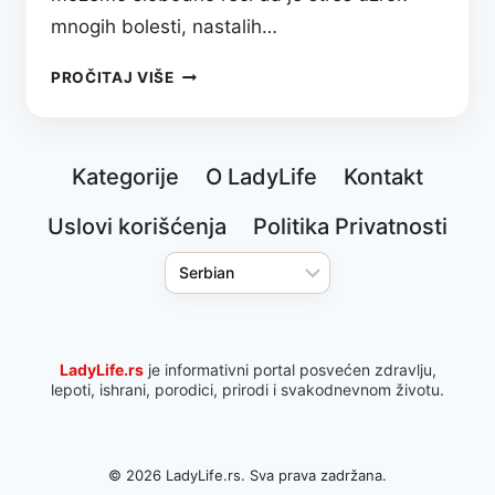
mnogih bolesti, nastalih…
STRES
PROČITAJ VIŠE
NIJE
SAMO
„LOŠE
Kategorije
O LadyLife
Kontakt
RASPOLOŽENJE“
—
Uslovi korišćenja
Politika Privatnosti
TO
JE
TIHI
UBICA
KOJI
POKREĆE
LadyLife.rs
je informativni portal posvećen zdravlju,
STOTINE
lepoti, ishrani, porodici, prirodi i svakodnevnom životu.
BOLESTI
© 2026 LadyLife.rs. Sva prava zadržana.