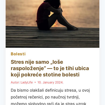
bolesti
Stres nije samo „loše
raspoloženje“ — to je tihi ubica
koji pokreće stotine bolesti
Autor:
LadyLife
10. January 2024.
Da bismo olakšali definicuju stresa, u ovoj
početnoj rečenici, po naučnoj tvrdnji,
možemo slobodno reći da je stres uzrok