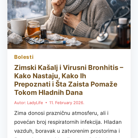
U
LETU
bolesti
Zimski Kašalj i Virusni Bronhitis –
Kako Nastaju, Kako Ih
Prepoznati i Šta Zaista Pomaže
Tokom Hladnih Dana
Autor:
LadyLife
11. February 2026.
Zima donosi prazničnu atmosferu, ali i
povećan broj respiratornih infekcija. Hladan
vazduh, boravak u zatvorenim prostorima i