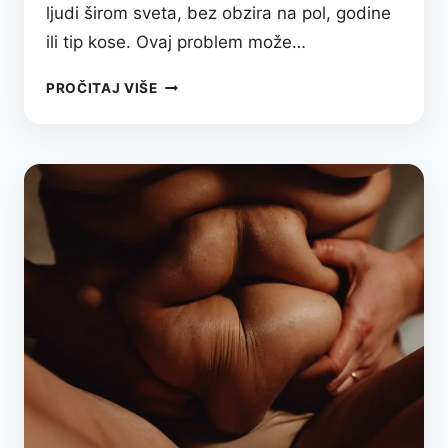
ljudi širom sveta, bez obzira na pol, godine
ili tip kose. Ovaj problem može…
PERUT:
PROČITAJ VIŠE
SVE
ŠTO
TREBA
DA
ZNATE
O
UZROCIMA,
SIMPTOMIMA
I
PRIRODNOM
LEČENJU