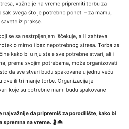
stresa, važno je na vreme pripremiti torbu za
spisak svega što je potrebno poneti – za mamu,
 savete iz prakse.
oji se sa nestrpljenjem iščekuje, ali i zahteva
proteklo mirno i bez nepotrebnog stresa. Torba za
ine kako bi u nju stale sve potrebne stvari, ali i
žena, prema svojim potrebama, može organizovati
esto da sve stvari budu spakovane u jednu veću
dve ili tri manje torbe. Organizacija je
tvari koje su potrebne mami budu spakovane i
e najvažnije da pripremiš za porodilište, kako bi
la spremna na vreme. 🤰👜