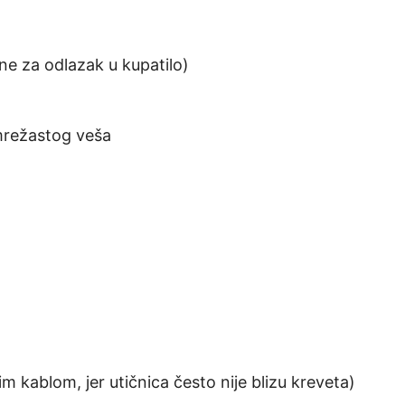
e za odlazak u kupatilo)
 mrežastog veša
 kablom, jer utičnica često nije blizu kreveta)