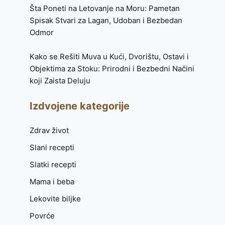
Šta Poneti na Letovanje na Moru: Pametan
Spisak Stvari za Lagan, Udoban i Bezbedan
Odmor
Kako se Rešiti Muva u Kući, Dvorištu, Ostavi i
Objektima za Stoku: Prirodni i Bezbedni Načini
koji Zaista Deluju
Izdvojene kategorije
Zdrav život
Slani recepti
Slatki recepti
Mama i beba
Lekovite biljke
Povrće