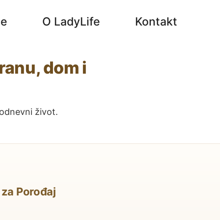
je
O LadyLife
Kontakt
hranu, dom i
akodnevni život.
 za Porođaj