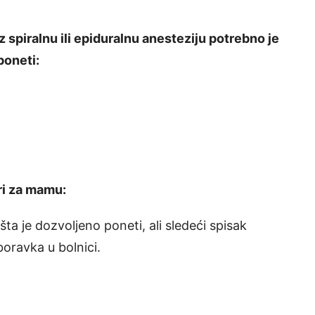
spiralnu ili epiduralnu anesteziju potrebno je
poneti:
ri za mamu:
šta je dozvoljeno poneti, ali sledeći spisak
oravka u bolnici.