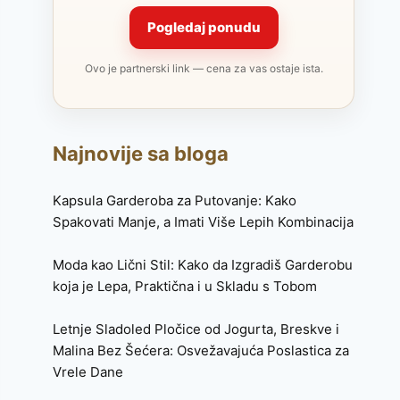
Pogledaj ponudu
Ovo je partnerski link — cena za vas ostaje ista.
Najnovije sa bloga
Kapsula Garderoba za Putovanje: Kako
Spakovati Manje, a Imati Više Lepih Kombinacija
Moda kao Lični Stil: Kako da Izgradiš Garderobu
koja je Lepa, Praktična i u Skladu s Tobom
Letnje Sladoled Pločice od Jogurta, Breskve i
Malina Bez Šećera: Osvežavajuća Poslastica za
Vrele Dane