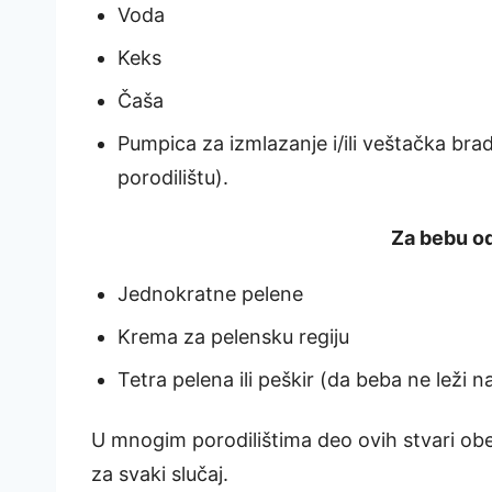
Voda
Keks
Čaša
Pumpica za izmlazanje i/ili veštačka brad
porodilištu).
Za bebu o
Jednokratne pelene
Krema za pelensku regiju
Tetra pelena ili peškir (da beba ne leži na 
U mnogim porodilištima deo ovih stvari obez
za svaki slučaj.