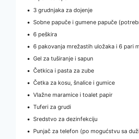
3 grudnjaka za dojenje
Sobne papuče i gumene papuče (potrebn
6 peškira
6 pakovanja mrežastih uložaka i 6 pari
Gel za tuširanje i sapun
Četkica i pasta za zube
Četka za kosu, šnalice i gumice
Vlažne maramice i toalet papir
Tuferi za grudi
Sredstvo za dezinfekciju
Punjač za telefon (po mogućstvu sa dužim