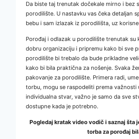
Da biste taj trenutak dočekale mirno i bez 
porodilište. U nastavku vas čeka detaljan 
bebu i sam izlazak iz porodilišta, uz korisne
Porođaj i odlazak u porodilište trenutak su k
dobru organizaciju i pripremu kako bi sve 
porodilište bi trebalo da bude prikladne velič
kako bi bila praktična za nošenje. Svaka 
pakovanje za porodilište. Primera radi, um
torbu, mogu se raspodeliti prema važnosti u 
individualna stvar, važno je samo da sve s
dostupne kada je potrebno.
Pogledaj kratak video vodič i saznaj šta j
torba za porođaj bi