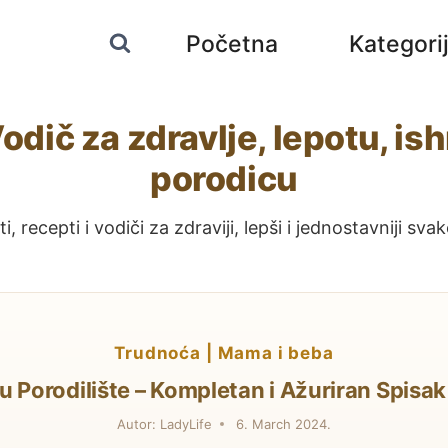
Početna
Kategori
odič za zdravlje, lepotu, is
porodicu
i, recepti i vodiči za zdraviji, lepši i jednostavniji sv
trudnoća
|
mama i beba
 u Porodilište – Kompletan i Ažuriran Spisak
Autor:
LadyLife
6. March 2024.