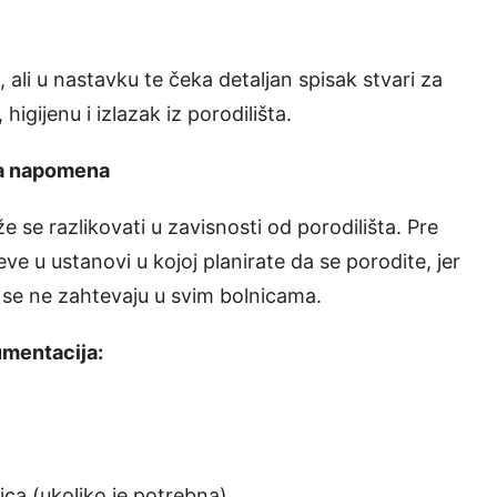
 ali u nastavku te čeka detaljan spisak stvari za
gijenu i izlazak iz porodilišta.
a napomena
 se razlikovati u zavisnosti od porodilišta. Pre
e u ustanovi u kojoj planirate da se porodite, jer
i se ne zahtevaju u svim bolnicama.
mentacija:
ica (ukoliko je potrebna)