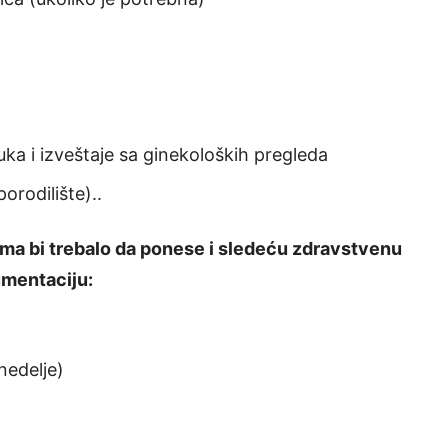
uka i izveštaje sa ginekoloških pregleda
orodilište)..
ama bi trebalo da ponese i sledeću zdravstvenu
mentaciju:
 nedelje)