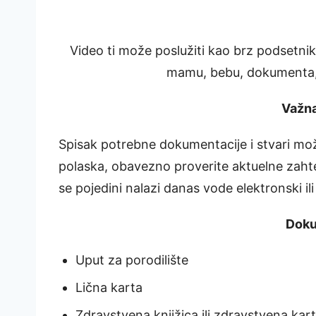
Video ti može poslužiti kao brz podsetnik,
mamu, bebu, dokumenta, hi
Važn
Spisak potrebne dokumentacije i stvari može
polaska, obavezno proverite aktuelne zahtev
se pojedini nalazi danas vode elektronski il
Doku
Uput za porodilište
Lična karta
Zdravstvena knjižica ili zdravstvena kart