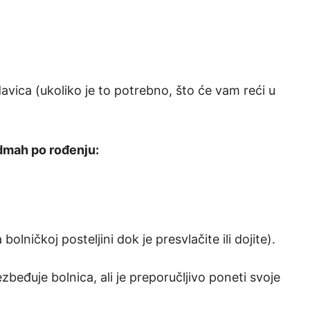
avica (ukoliko je to potrebno, što će vam reći u
dmah po rođenju:
bolničkoj posteljini dok je presvlačite ili dojite).
beđuje bolnica, ali je preporučljivo poneti svoje