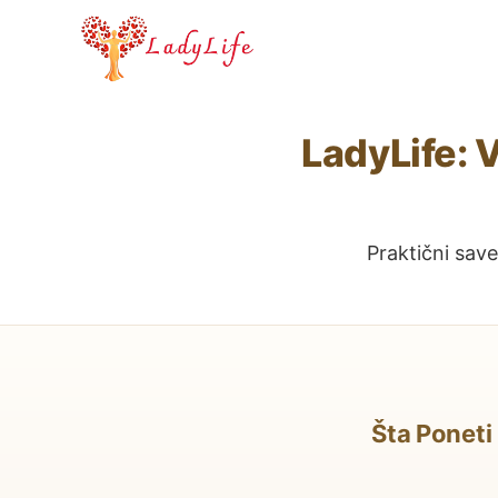
Skip
to
content
LadyLife: V
Praktični savet
Šta Poneti