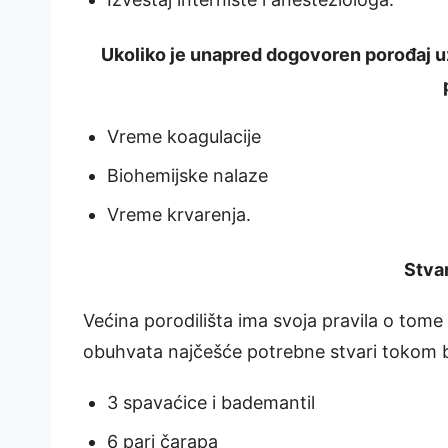
Ukoliko je unapred dogovoren porođaj uz 
Vreme koagulacije
Biohemijske nalaze
Vreme krvarenja.
Stva
Većina porodilišta ima svoja pravila o tome 
obuhvata najčešće potrebne stvari tokom b
3 spavaćice i bademantil
6 pari čarapa