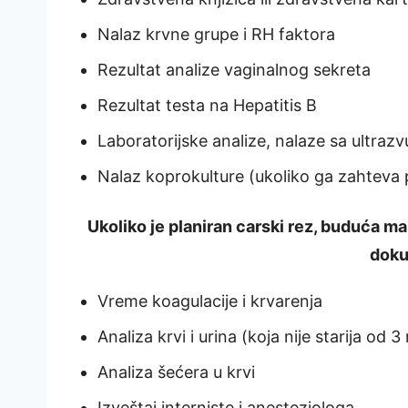
Nalaz krvne grupe i RH faktora
Rezultat analize vaginalnog sekreta
Rezultat testa na Hepatitis B
Laboratorijske analize, nalaze sa ultrazv
Nalaz koprokulture (ukoliko ga zahteva p
Ukoliko je planiran carski rez, buduća m
doku
Vreme koagulacije i krvarenja
Analiza krvi i urina (koja nije starija od 3
Analiza šećera u krvi
Izveštaj interniste i anesteziologa.