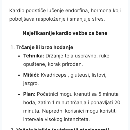
Kardio podstiče lučenje endorfina, hormona koji
poboljšava raspoloženje i smanjuje stres.
Najefikasnije kardio vežbe za žene
Trčanje ili brzo hodanje
Tehnika:
Držanje tela uspravno, ruke
opuštene, korak prirodan.
Mišići:
Kvadricepsi, gluteusi, listovi,
jezgro.
Plan:
Početnici mogu krenuti sa 5 minuta
hoda, zatim 1 minut trčanja i ponavljati 20
minuta. Napredni korisnici mogu koristiti
intervale visokog intenziteta.