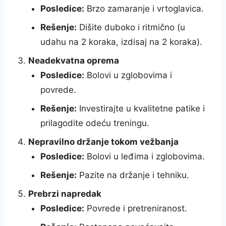
Posledice:
Brzo zamaranje i vrtoglavica.
Rešenje:
Dišite duboko i ritmično (u
udahu na 2 koraka, izdisaj na 2 koraka).
Neadekvatna oprema
Posledice:
Bolovi u zglobovima i
povrede.
Rešenje:
Investirajte u kvalitetne patike i
prilagodite odeću treningu.
Nepravilno držanje tokom vežbanja
Posledice:
Bolovi u leđima i zglobovima.
Rešenje:
Pazite na držanje i tehniku.
Prebrzi napredak
Posledice:
Povrede i pretreniranost.