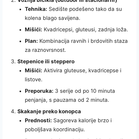
Vožnja bicikla (outdoor ili stacionarni)
Tehnika:
Sedište podešeno tako da su
kolena blago savijena.
Mišići:
Kvadricepsi, gluteusi, zadnja loža.
Plan:
Kombinacija ravnih i brdovitih staza
za raznovrsnost.
Stepenice ili steppero
Mišići:
Aktivira gluteuse, kvadricepse i
listove.
Preporuka:
3 serije od po 10 minuta
penjanja, s pauzama od 2 minuta.
Skakanje preko konopca
Prednosti:
Sagoreva kalorije brzo i
poboljšava koordinaciju.