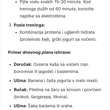
Pijte vodu svakih 15–20 minuta. Kod
treninga dužih od 60 minuta, koristite
napitke sa elektrolitima.
Posle treninga:
Kombinacija proteina i ugljenih hidrata
(proteinski šejk, grčki jogurt sa voćem).
Primer dnevnog plana ishrane:
Doručak:
Ovsena kaša sa voćem (npr.
borovnice ili jagode) i bademima.
Užina:
Banana i čaša jogurta s malo masti.
Ručak:
Piletina na žaru sa kinoom i povrćem
(brokoli, šargarepa, tikvica).
Užina:
Šaka badema ili oraha.