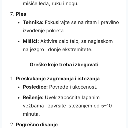
mišiće leđa, ruku i nogu.
Ples
Tehnika:
Fokusirajte se na ritam i pravilno
izvođenje pokreta.
Mišići:
Aktivira celo telo, sa naglaskom
na jezgro i donje ekstremitete.
Greške koje treba izbegavati
Preskakanje zagrevanja i istezanja
Posledice:
Povrede i ukočenost.
Rešenje:
Uvek započnite laganim
vežbama i završite istezanjem od 5–10
minuta.
Pogrešno disanje