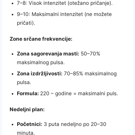
7–8: Visok intenzitet (otežano pričanje).
9–10: Maksimalni intenzitet (ne možete
pričati).
Zone srčane frekvencije:
Zona sagorevanja masti:
50–70%
maksimalnog pulsa.
Zona izdržljivosti:
70–85% maksimalnog
pulsa.
Formula:
220 – godine = maksimalni puls.
Nedeljni plan:
Početnici:
3 puta nedeljno po 20–30
minuta.