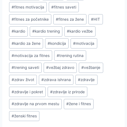
Tags:
#
fitnes motivacija
#
fitnes saveti
#
fitnes za početnike
#
fitnes za žene
#
HIT
#
kardio
#
kardio trening
#
kardio vežbe
#
kardio za žene
#
kondicija
#
motivacija
#
motivacija za fitnes
#
trening rutina
#
trening saveti
#
vežbaj zdravo
#
vežbanje
#
zdrav život
#
zdrava ishrana
#
zdravlje
#
zdravlje i pokret
#
zdravlje iz prirode
#
zdravlje na prvom mestu
#
žene i fitnes
#
ženski fitnes