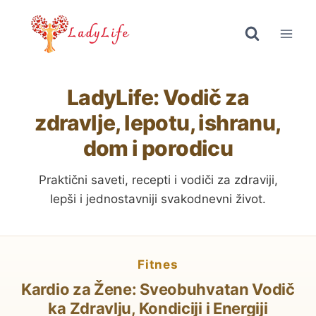
Skip
to
content
LadyLife: Vodič za
zdravlje, lepotu, ishranu,
dom i porodicu
Praktični saveti, recepti i vodiči za zdraviji,
lepši i jednostavniji svakodnevni život.
fitnes
Kardio za Žene: Sveobuhvatan Vodič
ka Zdravlju, Kondiciji i Energiji