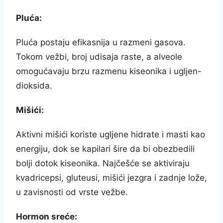
Pluća:
Pluća postaju efikasnija u razmeni gasova.
Tokom vežbi, broj udisaja raste, a alveole
omogućavaju brzu razmenu kiseonika i ugljen-
dioksida.
Mišići:
Aktivni mišići koriste ugljene hidrate i masti kao
energiju, dok se kapilari šire da bi obezbedili
bolji dotok kiseonika. Najčešće se aktiviraju
kvadricepsi, gluteusi, mišići jezgra i zadnje lože,
u zavisnosti od vrste vežbe.
Hormon sreće: