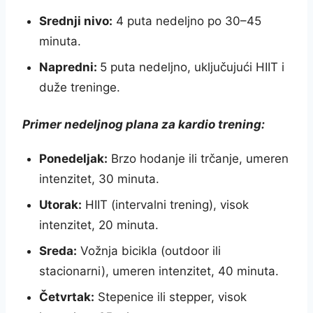
Srednji nivo:
4 puta nedeljno po 30–45
minuta.
Napredni:
5 puta nedeljno, uključujući HIIT i
duže treninge.
Primer nedeljnog plana za kardio trening
:
Ponedeljak:
Brzo hodanje ili trčanje, umeren
intenzitet, 30 minuta.
Utorak:
HIIT (intervalni trening), visok
intenzitet, 20 minuta.
Sreda:
Vožnja bicikla (outdoor ili
stacionarni), umeren intenzitet, 40 minuta.
Četvrtak:
Stepenice ili stepper, visok