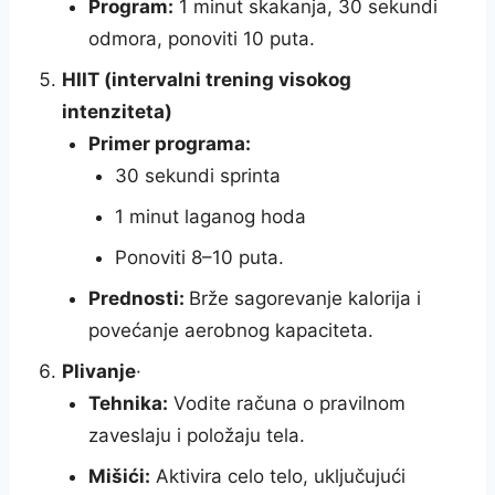
Program:
1 minut skakanja, 30 sekundi
odmora, ponoviti 10 puta.
HIIT (intervalni trening visokog
intenziteta)
Primer programa:
30 sekundi sprinta
1 minut laganog hoda
Ponoviti 8–10 puta.
Prednosti:
Brže sagorevanje kalorija i
povećanje aerobnog kapaciteta.
Plivanje
·
Tehnika:
Vodite računa o pravilnom
zaveslaju i položaju tela.
Mišići:
Aktivira celo telo, uključujući