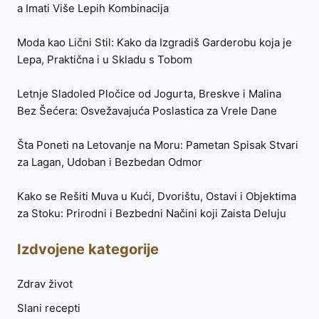
a Imati Više Lepih Kombinacija
Moda kao Lični Stil: Kako da Izgradiš Garderobu koja je
Lepa, Praktična i u Skladu s Tobom
Letnje Sladoled Pločice od Jogurta, Breskve i Malina
Bez Šećera: Osvežavajuća Poslastica za Vrele Dane
Šta Poneti na Letovanje na Moru: Pametan Spisak Stvari
za Lagan, Udoban i Bezbedan Odmor
Kako se Rešiti Muva u Kući, Dvorištu, Ostavi i Objektima
za Stoku: Prirodni i Bezbedni Načini koji Zaista Deluju
Izdvojene kategorije
Zdrav život
Slani recepti