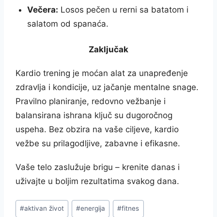
Večera:
Losos pečen u rerni sa batatom i
salatom od spanaća.
Zaključak
Kardio trening je moćan alat za unapređenje
zdravlja i kondicije, uz jačanje mentalne snage.
Pravilno planiranje, redovno vežbanje i
balansirana ishrana ključ su dugoročnog
uspeha. Bez obzira na vaše ciljeve, kardio
vežbe su prilagodljive, zabavne i efikasne.
Vaše telo zaslužuje brigu – krenite danas i
uživajte u boljim rezultatima svakog dana.
Post
#
aktivan život
#
energija
#
fitnes