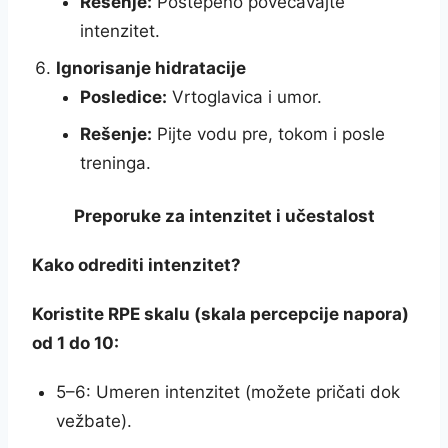
Rešenje:
Postepeno povećavajte
intenzitet.
Ignorisanje hidratacije
Posledice:
Vrtoglavica i umor.
Rešenje:
Pijte vodu pre, tokom i posle
treninga.
Preporuke za intenzitet i učestalost
Kako odrediti intenzitet?
Koristite RPE skalu (skala percepcije napora)
od 1 do 10:
5–6: Umeren intenzitet (možete pričati dok
vežbate).