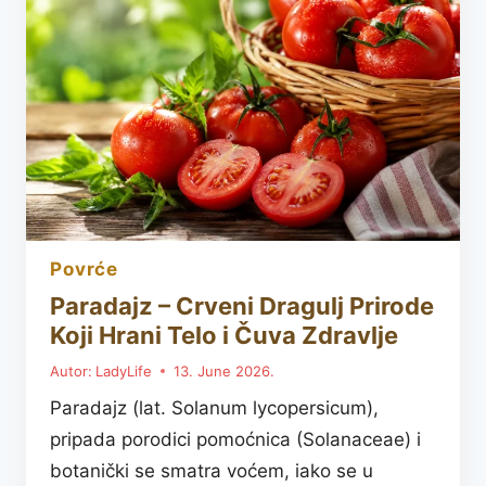
SLANO
JELO
KOJE
MIRIŠE
NA
DOMAĆE
LETO
povrće
Paradajz – Crveni Dragulj Prirode
Koji Hrani Telo i Čuva Zdravlje
Autor:
LadyLife
13. June 2026.
Paradajz (lat. Solanum lycopersicum),
pripada porodici pomoćnica (Solanaceae) i
botanički se smatra voćem, iako se u