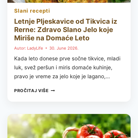
slani recepti
Letnje Pljeskavice od Tikvica iz
Rerne: Zdravo Slano Jelo koje
Miriše na Domaće Leto
Autor:
LadyLife
30. June 2026.
Kada leto donese prve sočne tikvice, mladi
luk, svež peršun i miris domaće kuhinje,
pravo je vreme za jelo koje je lagano,…
LETNJE
PROČITAJ VIŠE
PLJESKAVICE
OD
TIKVICA
IZ
RERNE:
ZDRAVO