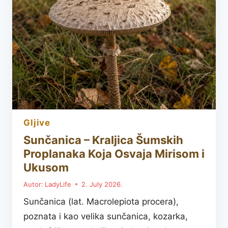
RUČAK
IZ
RERNE
KOJI
OSVAJA
NA
PRVI
ZALOGAJ
gljive
Sunčanica – Kraljica Šumskih
Proplanaka Koja Osvaja Mirisom i
Ukusom
Autor:
LadyLife
2. July 2026.
Sunčanica (lat. Macrolepiota procera),
poznata i kao velika sunčanica, kozarka,