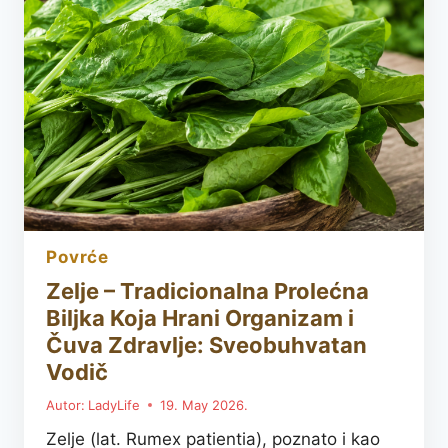
ZABORAVLJENI
UKUS
JUNA
KOJI
OSVAJA
NA
PRVI
ZALOGAJ
povrće
Zelje – Tradicionalna Prolećna
Biljka Koja Hrani Organizam i
Čuva Zdravlje: Sveobuhvatan
Vodič
Autor:
LadyLife
19. May 2026.
Zelje (lat. Rumex patientia), poznato i kao