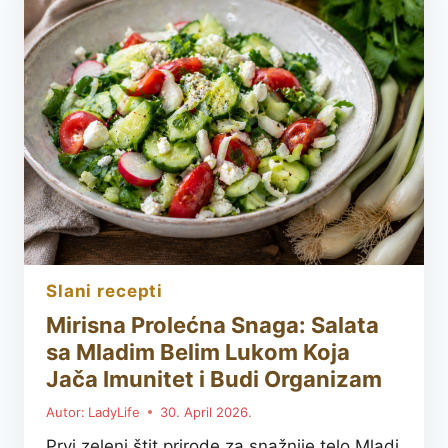
JAGODAMA,
OVSENIM
PAHULJICAMA
I
GRČKIM
JOGURTOM
slani recepti
Mirisna Prolećna Snaga: Salata
sa Mladim Belim Lukom Koja
Jača Imunitet i Budi Organizam
Autor:
LadyLife
30. April 2026.
Prvi zeleni štit prirode za snažnije telo Mladi