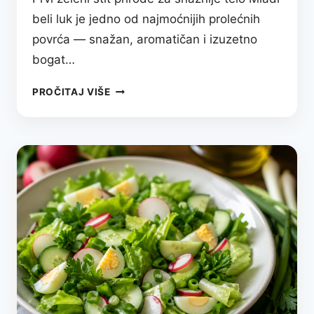
beli luk je jedno od najmoćnijih prolećnih
povrća — snažan, aromatičan i izuzetno
bogat…
MIRISNA
PROČITAJ VIŠE
PROLEĆNA
SNAGA:
SALATA
SA
MLADIM
BELIM
LUKOM
KOJA
JAČA
IMUNITET
I
BUDI
ORGANIZAM