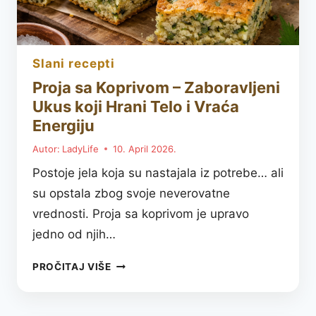
slani recepti
Proja sa Koprivom – Zaboravljeni
Ukus koji Hrani Telo i Vraća
Energiju
Autor:
LadyLife
10. April 2026.
Postoje jela koja su nastajala iz potrebe… ali
su opstala zbog svoje neverovatne
vrednosti. Proja sa koprivom je upravo
jedno od njih…
PROJA
PROČITAJ VIŠE
SA
KOPRIVOM
–