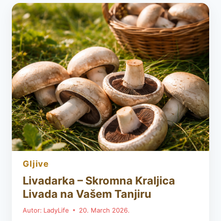
ZABORAVLJENI
UKUS
KOJI
HRANI
TELO
I
VRAĆA
ENERGIJU
gljive
Livadarka – Skromna Kraljica
Livada na Vašem Tanjiru
Autor:
LadyLife
20. March 2026.