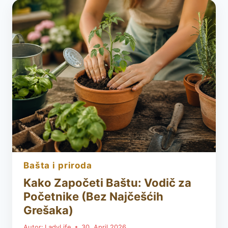
SALATA
SA
MLADIM
CRNIM
LUKOM
KOJA
ČISTI
TELO,
HRANI
ORGANIZAM
I
BUDI
ENERGIJU
bašta i priroda
Kako Započeti Baštu: Vodič za
Početnike (Bez Najčešćih
Grešaka)
Autor:
LadyLife
30. April 2026.