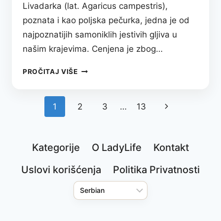
Livadarka (lat. Agaricus campestris),
poznata i kao poljska pečurka, jedna je od
najpoznatijih samoniklih jestivih gljiva u
našim krajevima. Cenjena je zbog…
LIVADARKA
PROČITAJ VIŠE
–
SKROMNA
KRALJICA
Next
1
2
3
…
13
Page
LIVADA
Page
NA
navigation
VAŠEM
Kategorije
O LadyLife
Kontakt
TANJIRU
Uslovi korišćenja
Politika Privatnosti