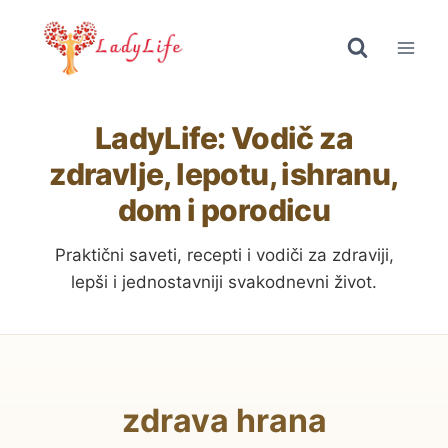
Skip
to
content
LadyLife: Vodič za
zdravlje, lepotu, ishranu,
dom i porodicu
Praktični saveti, recepti i vodiči za zdraviji,
lepši i jednostavniji svakodnevni život.
zdrava hrana