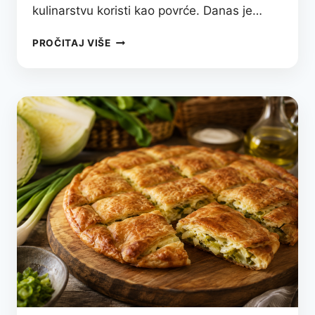
kulinarstvu koristi kao povrće. Danas je…
PARADAJZ
PROČITAJ VIŠE
–
CRVENI
DRAGULJ
PRIRODE
KOJI
HRANI
TELO
I
ČUVA
ZDRAVLJE