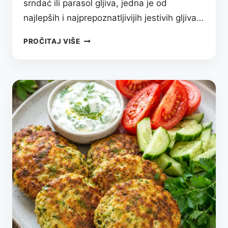
srndać ili parasol gljiva, jedna je od
najlepših i najprepoznatljivijih jestivih gljiva…
SUNČANICA
PROČITAJ VIŠE
–
KRALJICA
ŠUMSKIH
PROPLANAKA
KOJA
OSVAJA
MIRISOM
I
UKUSOM