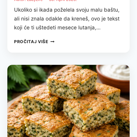
Ukoliko si ikada poželela svoju malu baštu,
ali nisi znala odakle da kreneš, ovo je tekst
koji će ti uštedeti mesece lutanja,…
KAKO
PROČITAJ VIŠE
ZAPOČETI
BAŠTU:
VODIČ
ZA
POČETNIKE
(BEZ
NAJČEŠĆIH
GREŠAKA)