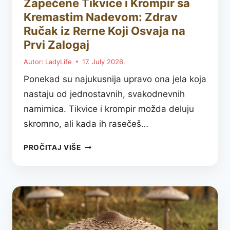
Zapečene Tikvice i Krompir sa
Kremastim Nadevom: Zdrav
Ručak iz Rerne Koji Osvaja na
Prvi Zalogaj
Autor:
LadyLife
17. July 2026.
Ponekad su najukusnija upravo ona jela koja
nastaju od jednostavnih, svakodnevnih
namirnica. Tikvice i krompir možda deluju
skromno, ali kada ih rasečeš…
ZAPEČENE
PROČITAJ VIŠE
TIKVICE
I
KROMPIR
SA
KREMASTIM
NADEVOM:
ZDRAV