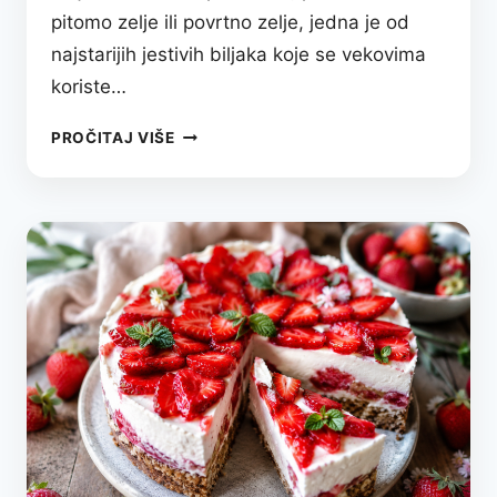
pitomo zelje ili povrtno zelje, jedna je od
najstarijih jestivih biljaka koje se vekovima
koriste…
ZELJE
PROČITAJ VIŠE
–
TRADICIONALNA
PROLEĆNA
BILJKA
KOJA
HRANI
ORGANIZAM
I
ČUVA
ZDRAVLJE:
SVEOBUHVATAN
VODIČ