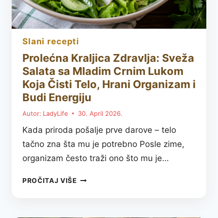
slani recepti
Prolećna Kraljica Zdravlja: Sveža
Salata sa Mladim Crnim Lukom
Koja Čisti Telo, Hrani Organizam i
Budi Energiju
Autor:
LadyLife
30. April 2026.
Kada priroda pošalje prve darove – telo
tačno zna šta mu je potrebno Posle zime,
organizam često traži ono što mu je…
PROLEĆNA
PROČITAJ VIŠE
KRALJICA
ZDRAVLJA:
SVEŽA