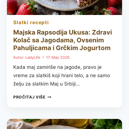
slatki recepti
Majska Rapsodija Ukusa: Zdravi
Kolač sa Jagodama, Ovsenim
Pahuljicama i Grčkim Jogurtom
Autor:
LadyLife
17. May 2026.
Kada maj zamiriše na jagode, pravo je
vreme za slatkiš koji hrani telo, a ne samo
želju za slatkim Maj u Srbiji…
MAJSKA
PROČITAJ VIŠE
RAPSODIJA
UKUSA:
ZDRAVI
KOLAČ
SA