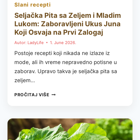
slani recepti
Seljačka Pita sa Zeljem i Mladim
Lukom: Zaboravljeni Ukus Juna
Koji Osvaja na Prvi Zalogaj
Autor:
LadyLife
1. June 2026.
Postoje recepti koji nikada ne izlaze iz
mode, ali ih vreme nepravedno potisne u
zaborav. Upravo takva je seljačka pita sa
zeljem…
SELJAČKA
PROČITAJ VIŠE
PITA
SA
ZELJEM
I
MLADIM
LUKOM: