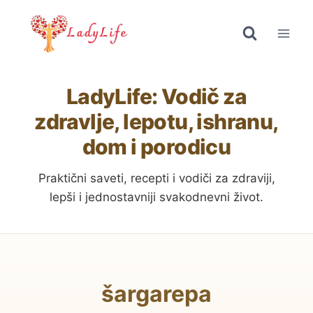
Skip
to
content
LadyLife: Vodič za
zdravlje, lepotu, ishranu,
dom i porodicu
Praktični saveti, recepti i vodiči za zdraviji,
lepši i jednostavniji svakodnevni život.
šargarepa