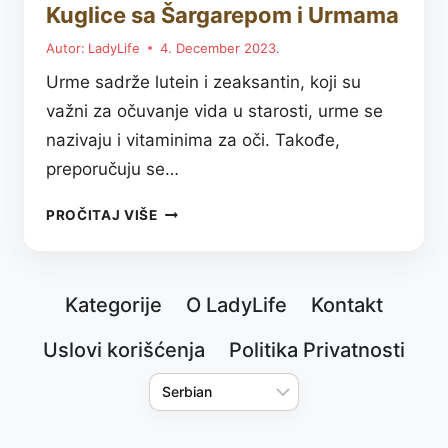
Kuglice sa Šargarepom i Urmama
Autor:
LadyLife
4. December 2023.
Urme sadrže lutein i zeaksantin, koji su
važni za očuvanje vida u starosti, urme se
nazivaju i vitaminima za oči. Takođe,
preporučuju se…
KUGLICE
PROČITAJ VIŠE
SA
ŠARGAREPOM
I
Kategorije
O LadyLife
Kontakt
URMAMA
Uslovi korišćenja
Politika Privatnosti