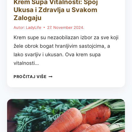
Krem Supa Vitalnosti: Spoj
Ukusa i Zdravlja u Svakom
Zalogaju
Autor:
LadyLife
27. November 2024.
Krem supe su nezaobilazan izbor za sve koji
žele obrok bogat hranljivim sastojcima, a
lako svarljiv i ukusan. Ova krem supa
vitalnosti…
KREM
PROČITAJ VIŠE
SUPA
VITALNOSTI:
SPOJ
UKUSA
I
ZDRAVLJA
U
SVAKOM