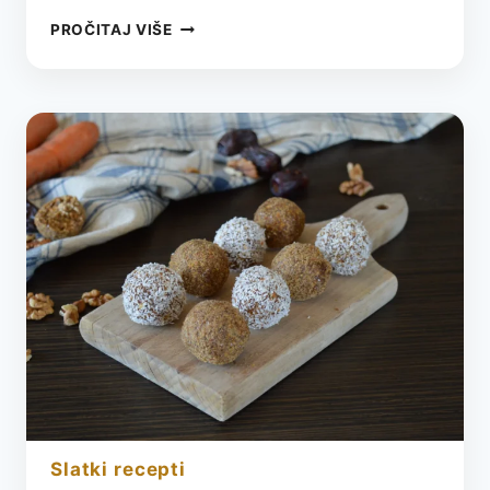
ŠARGAREPA:
PROČITAJ VIŠE
BLAGO
PRIRODE
ZA
ZDRAVLJE
I
ENERGIJU
slatki recepti