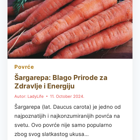
ZALOGAJU
povrće
Šargarepa: Blago Prirode za
Zdravlje i Energiju
Autor:
LadyLife
11. October 2024.
Šargarepa (lat. Daucus carota) je jedno od
najpoznatijih i najkonzumiranijih povrća na
svetu. Ovo povrće nije samo popularno
zbog svog slatkastog ukusa…