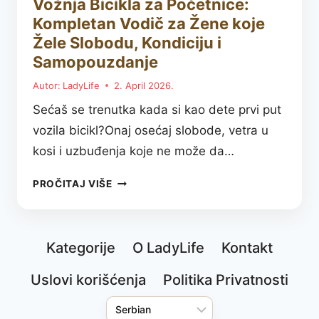
Vožnja Bicikla za Početnice:
Kompletan Vodič za Žene koje
Žele Slobodu, Kondiciju i
Samopouzdanje
Autor:
LadyLife
2. April 2026.
Sećaš se trenutka kada si kao dete prvi put
vozila bicikl?Onaj osećaj slobode, vetra u
kosi i uzbuđenja koje ne može da…
VOŽNJA
PROČITAJ VIŠE
BICIKLA
ZA
POČETNICE:
Kategorije
O LadyLife
Kontakt
KOMPLETAN
VODIČ
Uslovi korišćenja
Politika Privatnosti
ZA
ŽENE
KOJE