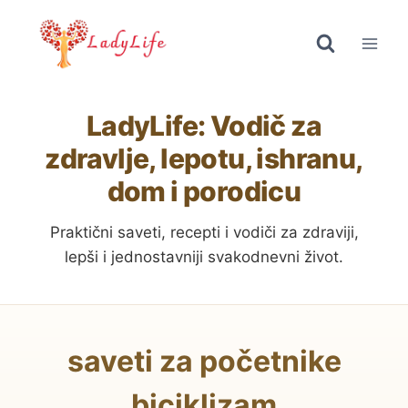
Skip
to
content
LadyLife: Vodič za
zdravlje, lepotu, ishranu,
dom i porodicu
Praktični saveti, recepti i vodiči za zdraviji,
lepši i jednostavniji svakodnevni život.
saveti za početnike
biciklizam